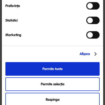
exclusivă până la 6 luni. NUTRICIA susţine această
Preferinţe
Vreau timp pentru mine după sarcină
recomandare, precum şi continuarea alăptării în
paralel cu introducerea altor alimente în dieta
După ce trece șocul inițial de a avea un bebeluș, iar tu și
bebeluşului la recomandarea medicului.
bebelușul vă simțiți din ce în ce mai bine, îţi vei dori timp
Statistici
pentru tine. Vezi recomandările noastre!
AM CITIT
CITEȘTE TOT
Marketing
Afişare
VEZI MAI MULTE ARTICOLE
Permite toate
PRODUSE MILUPA POTRIVITE ÎN DIVERSIFICARE
Permite selecția
Respinge