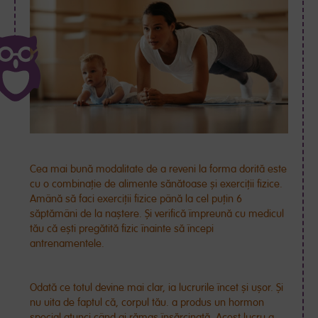
Cea mai bună modalitate de a reveni la forma dorită este
cu o combinație de alimente sănătoase și exerciții fizice.
Amână să faci exerciții fizice până la cel puțin 6
săptămâni de la naștere. Și verifică împreună cu medicul
tău că ești pregătită fizic înainte să începi
antrenamentele.
Odată ce totul devine mai clar, ia lucrurile încet și ușor. Și
nu uita de faptul că, corpul tău. a produs un hormon
special atunci când ai rămas însărcinată. Acest lucru a