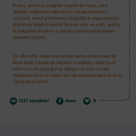
În plus, având un program regulat de mese, când
alăptați, organismul descarcă în sânge hormonul
ocitocină, numit și hormonul dragostei și atașamentului.
Acesta pe lângă starea de bine pe care ne-o dă, ajută și
la reducerea în volum a uterului până la dimensiunea
dinaintea sarcinii
.
Un ultim sfat, alege momentele pentru a face exerciții
fizice după mesele de alăptare a copilului, astfel încât
sânii să nu fie prea grei și, desigur, nu uita că este
obligatoriu să ai un sutien bun de susținere dacă doriți să
rămâneți în formă!
1257 vizualizări
share
0