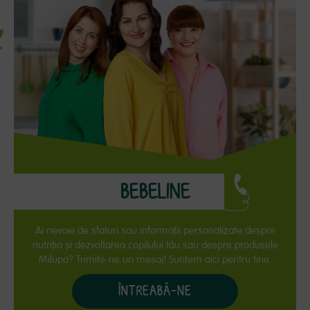
BEBELINE
Ai nevoie de sfaturi sau informaţii personalizate despre
nutriţia și dezvoltarea copilului tău sau despre produsele
Milupa? Trimite-ne un mesaj! Suntem aici pentru tine.
ÎNTREABĂ-NE