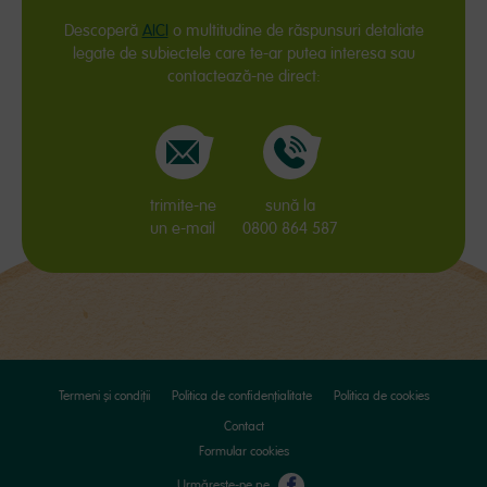
Descoperă
AICI
o multitudine de răspunsuri detaliate
legate de subiectele care te-ar putea interesa sau
contactează-ne direct:
trimite-ne
sună la
un e-mail
0800 864 587
Termeni și condiții
Politica de confidențialitate
Politica de cookies
Contact
Formular cookies
Urmărește-ne pe