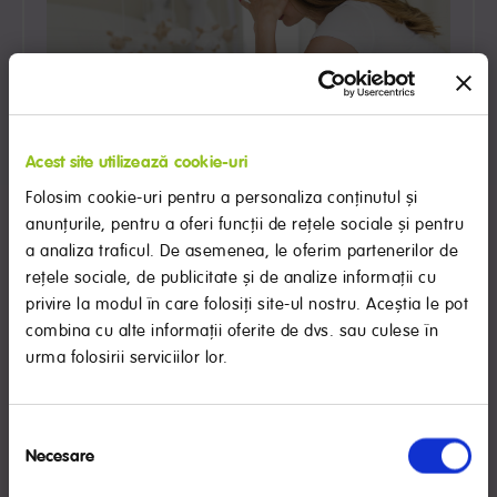
Cum recunoști depresia postnatală si cum o
Acest site utilizează cookie-uri
depășești
Folosim cookie-uri pentru a personaliza conținutul și
Depresia postnatală afectează diferit oamenii, dar există
anunțurile, pentru a oferi funcții de rețele sociale și pentru
unele simptome la care puteți fi atentă si mai ales lucruri
a analiza traficul. De asemenea, le oferim partenerilor de
pe care le poți face pentru a diminua simptomele.
rețele sociale, de publicitate și de analize informații cu
CITEȘTE TOT
privire la modul în care folosiți site-ul nostru. Aceștia le pot
combina cu alte informații oferite de dvs. sau culese în
urma folosirii serviciilor lor.
RECOMANDARE IMPORTANTĂ
Selecția
Laptele matern este cel mai bun aliment pentru sugari,
Necesare
consimțământului
oferind numeroase beneficii pentru bebeluş.
Organizaţia Mondială a Sănătăţii recomandă alăptarea