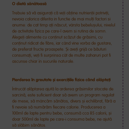
O dietă sănătoasă
Trebuie să vă asigurați că veți obține nutrienții potriviți,
nevoia calorica
diferita in functie de mai mulți factori si
anume: de cat timp ați născut, vârsta bebelușului, nivelul
de activitate fizica pe care-l avem si rutina de somn.
Alegeți alimente cu conținut scăzut de grăsimi, cu
conținut ridicat de fibre, iar când vine vorba de gustare,
de preferat fructe proaspete. Și aveți grijă ce băuturi
consumați, veți fi surprinsa
cât de multe zaharuri pot fi
ascunse chiar în sucurile naturale.
Pierderea în greutate și exercițiile fizice când alăptați
Întrucât alăptarea ajută la arderea grăsimilor stocate de
sarcină, este suficient doar să avem un program regulat
de mese, să mâncăm sănătos, divers și echilibrat, fără a
fi nevoie să numărăm fiecare calorie. Producerea a
100ml de lapte pentru bebe, consumă cca 85 calorii, și
doar 500ml de lapte pe care-i consuma bebe, ne ajută
să slăbim sănătos.