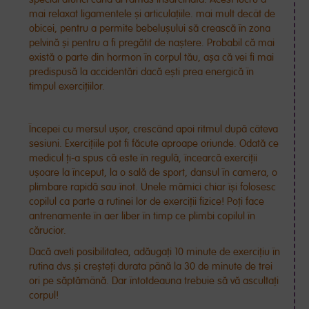
mai relaxat ligamentele și articulațiile. mai mult decât de
obicei, pentru a permite bebelușului să crească în zona
pelvină și pentru a fi pregătit de naștere. Probabil că mai
există o parte din hormon în corpul tău, așa că vei fi mai
predispusă la accidentări dacă ești prea energică în
timpul exercițiilor.
Începei cu mersul ușor, crescând apoi ritmul după câteva
sesiuni. Exercițiile pot fi făcute aproape oriunde.
Odată ce
medicul ți-a spus că este în regulă, încearcă exerciții
ușoare la început, la o sală de sport
, dansul în camera, o
plimbare rapidă sau înot. Unele mămici chiar își folosesc
copilul ca parte a rutinei lor de exerciții fizice! Poți face
antrenamente în aer liber în timp ce plimbi copilul în
cărucior.
Dacă aveti posibilitatea, adăugați 10 minute de exercițiu în
rutina dvs.și creșteți durata până la 30 de minute de trei
ori pe săptămână. Dar întotdeauna trebuie să vă ascultați
corpul!