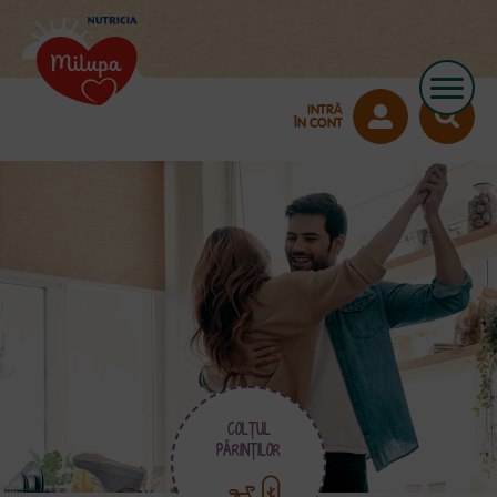
INTRĂ
ÎN CONT
COLŢUL
PĂRINŢILOR