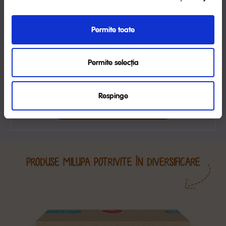
Vreau timp pentru mine după sarcină
După ce trece șocul inițial de a avea un bebeluș, iar tu și
Permite toate
bebelușul vă simțiți din ce în ce mai bine, îţi vei dori timp
pentru tine. Vezi recomandările noastre!
CITEȘTE TOT
Permite selecția
Respinge
VEZI MAI MULTE ARTICOLE
PRODUSE MILUPA POTRIVITE ÎN DIVERSIFICARE