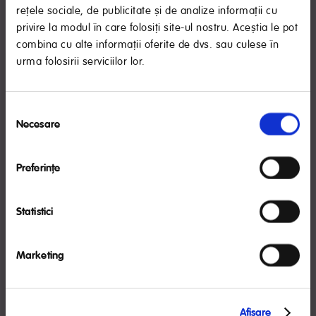
rețele sociale, de publicitate și de analize informații cu
privire la modul în care folosiți site-ul nostru. Aceștia le pot
combina cu alte informații oferite de dvs. sau culese în
urma folosirii serviciilor lor.
Cum pot reveni în formă după ce am avut un
RECOMANDARE IMPORTANTĂ
copil?
Selecția
Laptele matern este cel mai bun aliment pentru sugari,
Necesare
Orice proaspătă mămică își dorește sa revină la forma
consimțământului
oferind numeroase beneficii pentru bebeluş.
dinaintea sarcinii într-un timp cat mai scurt si prin metode
Organizaţia Mondială a Sănătăţii recomandă alăptarea
cat mai simple si eficiente.
exclusivă până la 6 luni. NUTRICIA susţine această
Preferinţe
CITEȘTE TOT
recomandare, precum şi continuarea alăptării în
paralel cu introducerea altor alimente în dieta
bebeluşului la recomandarea medicului.
Statistici
AM CITIT
Marketing
Afişare