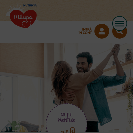
INTRĂ
ÎN CONT
COLŢUL
PĂRINŢILOR