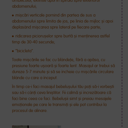
ombilicului, extinse apoi în spirală spre exteriorul
abdomenului;
mișcări verticale pornind din partea de sus a
abdomenului spre limita de jos, pe linia de mijloc și apoi
deplasând mișcarea spre lateral pe fiecare parte;
ridicarea piciorușelor spre burtă și menținerea astfel
timp de 30-40 secunde;
”bicicleta”.
Toate mișcările se fac cu blândețe, fără a apăsa, cu
presiune foarte ușoară și foarte lent. Masajul ar trebui să
dureze 5-7 minute și să se încheie cu mișcările circulare
blânde cu care a început.
În timp ce-i faci masajul bebelușului tău poți să-i vorbești
sau să-i cânți ceva liniștitor. Fii calmă și încrezătoare că
faci bine ceea ce faci. Bebelușii simt și preiau mesajele
emoționale pe care le transmiți și ele pot contribui la
procesul de alinare.