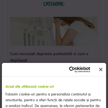
CATEGORIE:
Cum recunoști depresia postnatală si cum o
depășești
Depresia postnatală afectează diferit oamenii, dar există
unele simptome la care puteți fi atentă si mai ales lucruri
pe care le poți face pentru a diminua simptomele.
CITEȘTE TOT
Acest site utilizează cookie-uri
Folosim cookie-uri pentru a personaliza conținutul și
anunțurile, pentru a oferi funcții de rețele sociale și pentru
a analiza traficul. De asemenea, le oferim partenerilor de