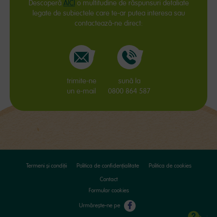
Descoperă
AICI
o multitudine de răspunsuri detaliate
legate de subiectele care te-ar putea interesa sau
contactează-ne direct:
trimite-ne
sună la
un e-mail
0800 864 587
Termeni și condiții
Politica de confidențialitate
Politica de cookies
Contact
Formular cookies
Urmărește-ne pe