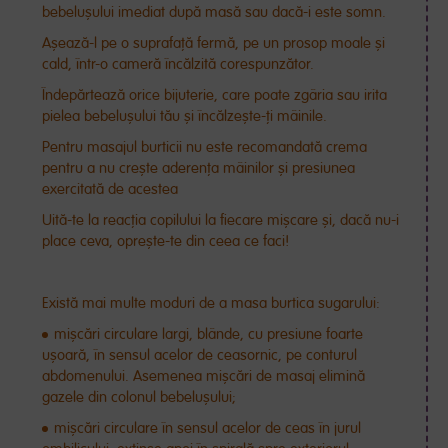
bebelușului imediat după masă sau dacă-i este somn.
Așează-l pe o suprafață fermă, pe un prosop moale și
cald, într-o cameră încălzită corespunzător.
Îndepărtează orice bijuterie, care poate zgâria sau irita
pielea bebelușului tău și încălzește-ți mâinile.
Pentru masajul burticii nu este recomandată crema
pentru a nu crește aderența mâinilor și presiunea
exercitată de acestea
Uită-te la reacția copilului la fiecare mișcare și, dacă nu-i
place ceva, oprește-te din ceea ce faci!
Există mai multe moduri de a masa burtica sugarului:
mișcări circulare largi, blânde, cu presiune foarte
ușoară, în sensul acelor de ceasornic, pe conturul
abdomenului. Asemenea mișcări de masaj elimină
gazele din colonul bebelușului;
mișcări circulare în sensul acelor de ceas în jurul