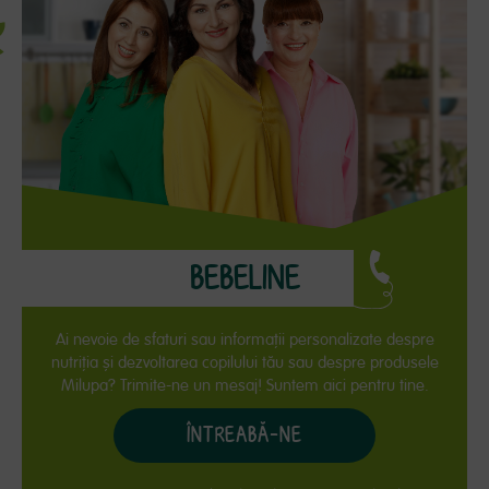
BEBELINE
Ai nevoie de sfaturi sau informaţii personalizate despre
nutriţia și dezvoltarea copilului tău sau despre produsele
Milupa? Trimite-ne un mesaj! Suntem aici pentru tine.
ÎNTREABĂ-NE