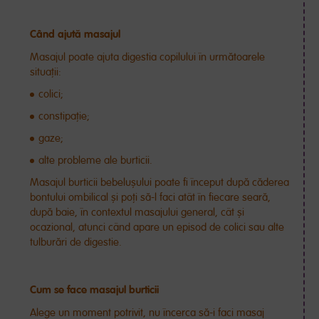
Când ajută masajul
Masajul poate ajuta digestia copilului în următoarele
situații:
colici;
constipație;
gaze;
alte probleme ale burticii.
Masajul burticii bebelușului poate fi început după căderea
bontului ombilical și poți să-l faci atât în fiecare seară,
după baie, în contextul masajului general, cât și
ocazional, atunci când apare un episod de colici sau alte
tulburări de digestie.
Cum se face masajul burticii
Alege un moment potrivit, nu încerca să-i faci masaj