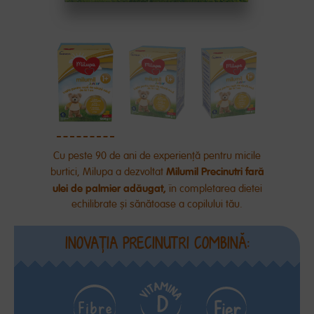
Cu
peste
90 de ani de
experiență
pentru micile
Milumil Precinutri
fară
burtici, Milupa a dezvoltat
ulei de palmier
adăugat
,
în
completarea dietei
echilibrate
și
sănătoase
a copilului
tău
.
INOVAŢIA PRECINUTRI COMBINĂ: