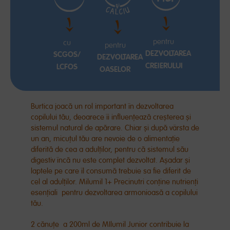
pentru
cu
pentru
DEZVOLTAREA
SCGOS/
DEZVOLTAREA
CREIERULUI
LCFOS
OASELOR
Burtica joacă un rol important în dezvoltarea
copilului tău, deoarece îi influențează creșterea și
sistemul natural de apărare. Chiar și după vârsta de
un an, micuțul tău are nevoie de o alimentație
diferită de cea a adulților, pentru că sistemul său
digestiv încă nu este complet dezvoltat. Așadar și
laptele pe care îl consumă trebuie sa fie diferit de
cel al adulților. Milumil 1+ Precinutri conține nutrienți
esențiali pentru dezvoltarea armonioasă a copilului
tău.
2 cănuțe a 200ml de MIlumil Junior contribuie la