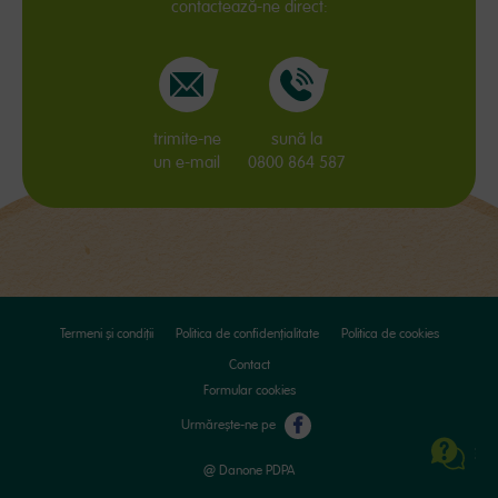
contactează-ne direct:
trimite-ne
sună la
un e-mail
0800 864 587
Termeni și condiții
Politica de confidențialitate
Politica de cookies
Contact
Formular cookies
Urmărește-ne pe
ÎNTREAB
@ Danone PDPA