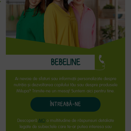
BEBELINE
Ai nevoie de sfaturi sau informaţii personalizate despre
nutriţia și dezvoltarea copilului tău sau despre produsele
Milupa? Trimite-ne un mesaj! Suntem aici pentru tine.
ÎNTREABĂ-NE
Descoperă
AICI
o multitudine de răspunsuri detaliate
legate de subiectele care te-ar putea interesa sau