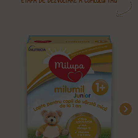
ETAPĂ DE DEZVOLTARE A COPILULUI TĂU