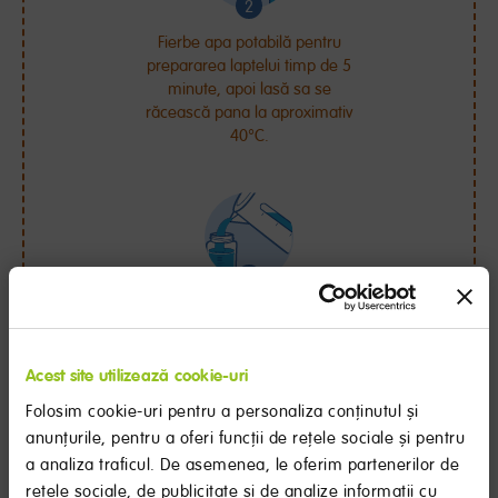
Fierbe apa potabilă pentru
prepararea laptelui timp de 5
minute, apoi lasă sa se
răcească pana la aproximativ
40°C.
Măsoară cantitatea de apa
necesară, conform dozării și
toarn-o in cănuță sterilizata. Nu
Acest site utilizează cookie-uri
refolosi apa fiartă.
Folosim cookie-uri pentru a personaliza conținutul și
anunțurile, pentru a oferi funcții de rețele sociale și pentru
a analiza traficul. De asemenea, le oferim partenerilor de
rețele sociale, de publicitate și de analize informații cu