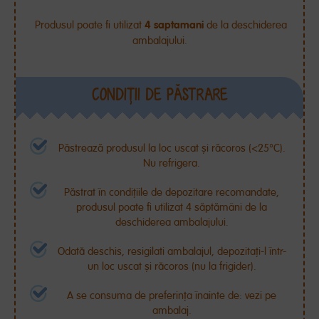
4 saptamani
Produsul poate fi utilizat
de la deschiderea
ambalajului.
CONDIŢII DE PĂSTRARE
Păstrează produsul la loc uscat și răcoros (<25°C).
Nu refrigera.
Păstrat în condițiile de depozitare recomandate,
produsul poate fi utilizat 4 săptămâni de la
deschiderea ambalajului.
Odată deschis, resigilati ambalajul, depozitați-l într-
un loc uscat și răcoros (nu la frigider).
A se consuma de preferința înainte de: vezi pe
ambalaj.