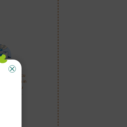
erea numai cu
sură inclusă în
 nivelată. Nu
tea în exces.