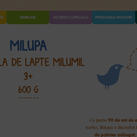
TE
BEBELINE
NUTRIȚIA COPILULUI
PRODUSELE NOASTRE
MILUPA
LA DE LAPTE MILUMIL
3+
600 G
90 de ani de
e
Cu
peste
burtici, Milupa a dezvoltat
de palmier
adăugat