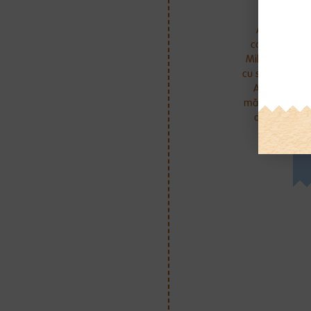
Adaugă în ap
corectă de fo
Milumil. Întot
cu strictețe doz
Adăugarea u
măsuri necores
afecta sănăta