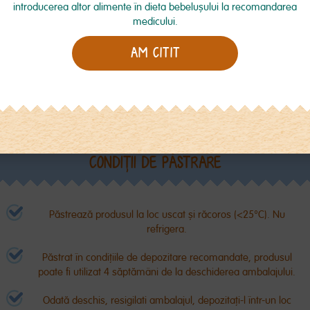
introducerea altor alimente în dieta bebeluşului la recomandarea
medicului.
ă cantitatea
Închide biberonul și agită-l bine
Verifică tempe
rmulă de lapte
(cca. 10 secunde) pentru a
preparat pe înc
AM CITIT
deauna respectă
dizolvă pulberea. Apoi fixează
tale înainte de
area produsului.
tetină sterilizata.
copilului (temp
nui număr de
este de
punzător poate
tea copilului.
CONDIŢII DE PĂSTRARE
Păstrează produsul la loc uscat și răcoros (<25°C). Nu
refrigera.
Păstrat în condițiile de depozitare recomandate, produsul
poate fi utilizat 4 săptămâni de la deschiderea ambalajului.
Odată deschis, resigilati ambalajul, depozitați-l într-un loc