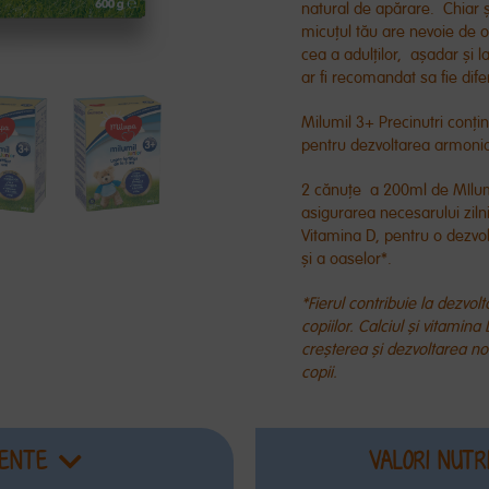
natural de apărare. Chiar 
micuțul tău are nevoie de o 
cea a adulților, așadar și 
ar fi recomandat sa fie diferi
Milumil 3+ Precinutri conțin
pentru dezvoltarea armonioa
2 cănuțe a 200ml de MIlumi
asigurarea necesarului zilni
Vitamina D, pentru o dezvol
și a oaselor*.
*Fierul contribuie la dezvol
copiilor. Calciul și vitamin
creșterea și dezvoltarea no
copii.
IENTE
VALORI NUTR