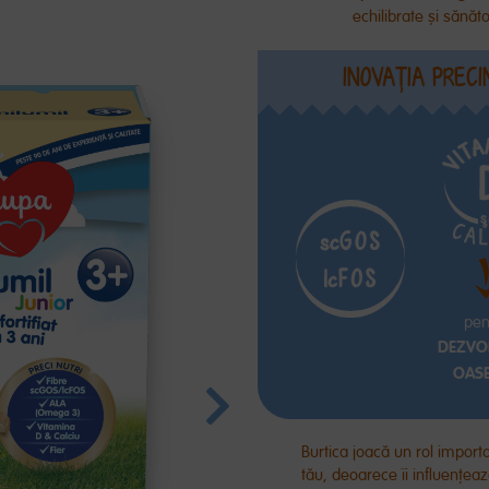
echilibrate
și
sănăt
INOVAŢIA PRECI
pen
DEZVO
OAS
Burtica joacă un rol importa
tău, deoarece îi influențea