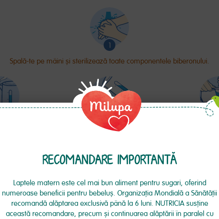
Spală-te pe mâini și sterilizează toate componentele biberonului.
tabilă pentru
Măsoară cantitatea de apă
Dozează pulb
telui timp de 5
necesară, conform dozării și
linguriță de mă
i lasă să se
toarn-o în biberonul sterilizat.
pachet, atent
RECOMANDARE IMPORTANTĂ
la aproximativ
Nu refolosi apă fiartă.
presă cantita
°C.
Laptele matern este cel mai bun aliment pentru sugari, oferind
numeroase beneficii pentru bebeluş. Organizaţia Mondială a Sănătăţii
recomandă alăptarea exclusivă până la 6 luni. NUTRICIA susţine
această recomandare, precum şi continuarea alăptării în paralel cu