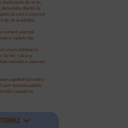
și după vârsta de un an,
alimentație diferită de
laptele pe care îl consumă
t de cel al adultilor.
e nutrienți esențiali
să a copilului tău.
l Juniorcontribuie la
c de Fier, Calciu și
tare normală a creierului
tarea cognitivă normală a
a D sunt necesare pentru
rmală a oaselor la
ITIONALE