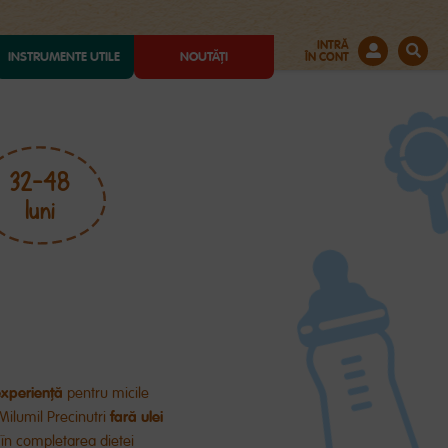
INTRĂ
INSTRUMENTE UTILE
NOUTĂȚI
ÎN CONT
32-48
luni
xperiență
pentru micile
fară
ulei
 Milumil Precinutri
,
în
completarea dietei