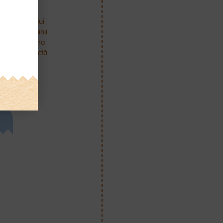
ratura laptelui
heietura mâinii
 a-l administra
eratura corectă
 37°C).