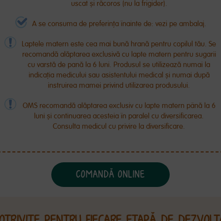
uscat și răcoros (nu la frigider).
A se consuma de preferința înainte de: vezi pe ambalaj.
Laptele matern este cea mai bună hrană pentru copilul tău. Se
recomandă alăptarea exclusivă cu lapte matern pentru sugarii
cu varstă de pană la 6 luni. Produsul se utilizează numai la
indicația medicului sau asistentului medical și numai după
instruirea mamei privind utilizarea produsului.
OMS recomandă alăptarea exclusiv cu lapte matern până la 6
luni și continuarea acesteia în paralel cu diversificarea.
Consulta medicul cu privire la diversificare.
COMANDĂ ONLINE
OTRIVITE PENTRU FIECARE ETAPĂ DE DEZVOLTA