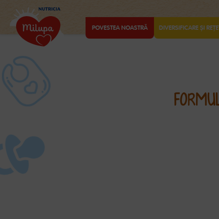
POVESTEA NOASTRĂ
DIVERSIFICARE ȘI REȚE
FORMU