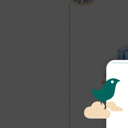
Fierbe apă po
prepararea lap
minute, apo
răcească până 
40