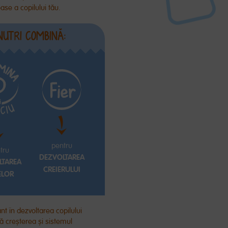
oase
a copilului
tău
.
NUTRI COMBINĂ:
pentru
tru
DEZVOLTAREA
LTAREA
CREIERULUI
ELOR
nt în dezvoltarea copilului
ză creșterea și sistemul