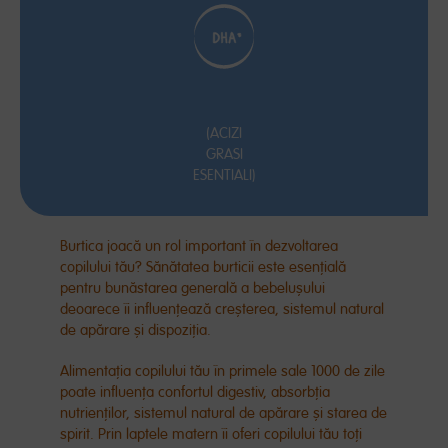
(ACIZI
GRASI
ESENTIALI)
Burtica
joacă
un rol important
în
dezvoltarea
copilului
tău
?
Sănătatea
burticii este
esențială
pentru
bunăstarea
generală
a
bebelușului
deoarece
îi
influențează
creșterea
, sistemul natural
de
apărare
și
dispoziția
.
Alimentația
copilului
tău
în
primele
sale
1000 de zile
poate
influența
confortul digestiv,
absorbția
nutrienților
, sistemul natural de
apărare
și
starea de
spirit. Prin laptele matern
îi
oferi copilului
tău
toți