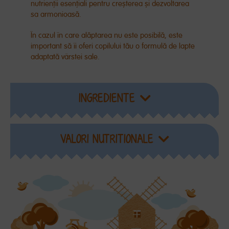
nutrienții
esențiali
pentru
creșterea
și
dezvoltarea
sa
armonioasă
.
Î
n
cazul
în
care
alăptarea
nu este
posibilă
, este
important
să
îi
oferi copilului
tău
o
formulă
de lapte
adaptată
vârstei
sale
.
INGREDIENTE
VALORI NUTRITIONALE