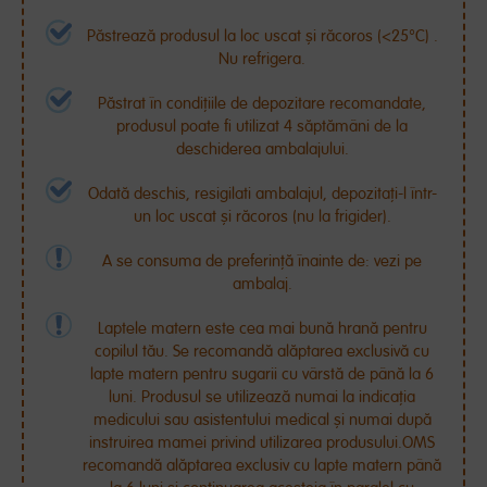
Păstrează produsul la loc uscat și răcoros (<25°C) .
Nu refrigera.
Păstrat în condițiile de depozitare recomandate,
produsul poate fi utilizat 4 săptămâni de la
deschiderea ambalajului.
Odată deschis, resigilati ambalajul, depozitați-l într-
un loc uscat și răcoros (nu la frigider).
A se consuma de preferință înainte de: vezi pe
ambalaj.
Laptele matern este cea mai bună hrană pentru
copilul tău. Se recomandă alăptarea exclusivă cu
lapte matern pentru sugarii cu vârstă de până la 6
luni. Produsul se utilizează numai la indicația
medicului sau asistentului medical și numai după
instruirea mamei privind utilizarea produsului.OMS
recomandă alăptarea exclusiv cu lapte matern până