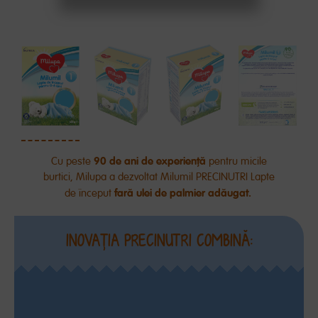
90 de ani de
experiență
Cu
peste
pentru micile
burtici, Milupa a dezvoltat Milumil PRECINUTRI Lapte
fară
ulei de palmier
adăugat
.
de început
INOVAŢIA PRECINUTRI COMBINĂ: