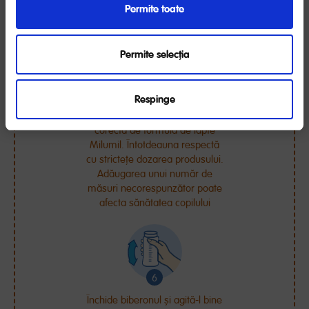
pachet, atent nivelată. Nu
Permite toate
presă cantitatea în exces.
Permite selecția
Respinge
Adaugă în apă cantitatea
corectă de formulă de lapte
Milumil. Întotdeauna respectă
cu strictețe dozarea produsului.
Adăugarea unui număr de
măsuri necorespunzător poate
afecta sănătatea copilului
Închide biberonul și agită-l bine