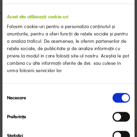
Acest site utilizează cookie-uri
Ai întrebări despre nutriția și dezvoltarea copilului tău sau
Folosim cookie-uri pentru a personaliza conținutul și
Milupa
despre produsele
? Trimite-ne un mesaj! Suntem
anunțurile, pentru a oferi funcții de rețele sociale și pentru
aici pentru tine.
a analiza traficul. De asemenea, le oferim partenerilor de
rețele sociale, de publicitate și de analize informații cu
Poți vedea cele mai frecvente întrebări din partea altor
privire la modul în care folosiți site-ul nostru. Aceștia le pot
specialiștilor noștri!
mamici și răspunsul
combina cu alte informații oferite de dvs. sau culese în
urma folosirii serviciilor lor.
RECOMANDARE IMPORTANTĂ
Selecția
trimite-ne
sună la
Laptele matern este cel mai bun aliment pentru sugari,
Necesare
consimțământului
un e-mail
0800 864 587
oferind numeroase beneficii pentru bebeluş.
Organizaţia Mondială a Sănătăţii recomandă alăptarea
exclusivă până la 6 luni. NUTRICIA susţine această
Preferinţe
recomandare, precum şi continuarea alăptării în
paralel cu introducerea altor alimente în dieta
bebeluşului la recomandarea medicului.
Statistici