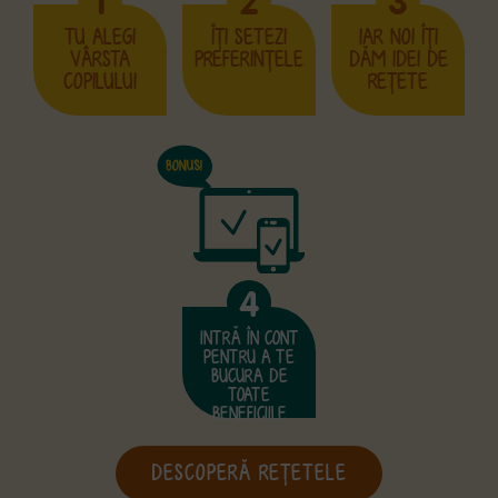
1
2
3
TU ALEGI
ÎŢI SETEZI
IAR NOI ÎŢI
VÂRSTA
PREFERINŢELE
DĂM IDEI DE
COPILULUI
REŢETE
4
INTRĂ ÎN CONT
PENTRU A TE
BUCURA DE
TOATE
BENEFICIILE
DESCOPERĂ REŢETELE