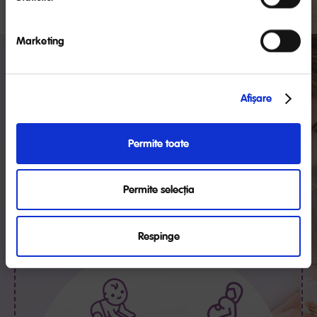
AFLĂ MAI MULTE
AM CITIT
Marketing
NUTRIŢIE ȘI
DEZVOLTARE
Afişare
Permite toate
Ca mama, cu siguranță îți dorești să te documentezi doar
din surse de încredere. Noi am pregătit pentru tine o
informații valoroase, sfaturi și
multitudine de
Permite selecția
recomandări de la specialiști
cu privire la cele mai
importante aspecte legate de nutriția corectă și
dezvoltarea armonioasă a celui mic.
Respinge