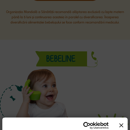
Organizația Mondială a Sănătății recomandă alăptarea exclusivă cu lapte matern
până la 6 luni și continuarea acesteia în paralel cu diversificarea. Începerea
diversificării alimentației bebelușului se face conform recomandării medicului.
BEBELINE