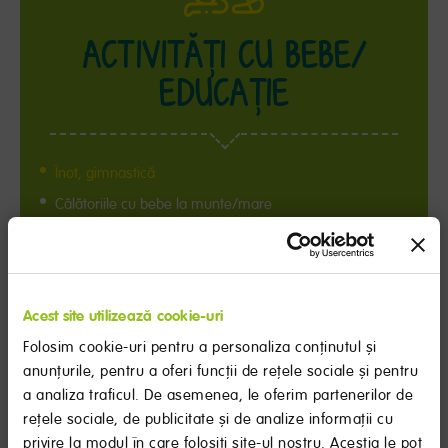
ACTIVITĂŢI CU BEBE/
EDUCAŢIE
Înot, gimnastică
Călătoriile cu bebe la munte/mare
Evenimente pentru bebe (baby expo, cinema baby,
restaurante baby friendly)
Cum alegem creșă/grădiniță
Acest site utilizează cookie-uri
Cum alegem scaunul auto
Folosim cookie-uri pentru a personaliza conținutul și
anunțurile, pentru a oferi funcții de rețele sociale și pentru
11 întrebări | 1 răspunsuri
a analiza traficul. De asemenea, le oferim partenerilor de
rețele sociale, de publicitate și de analize informații cu
privire la modul în care folosiți site-ul nostru. Aceștia le pot