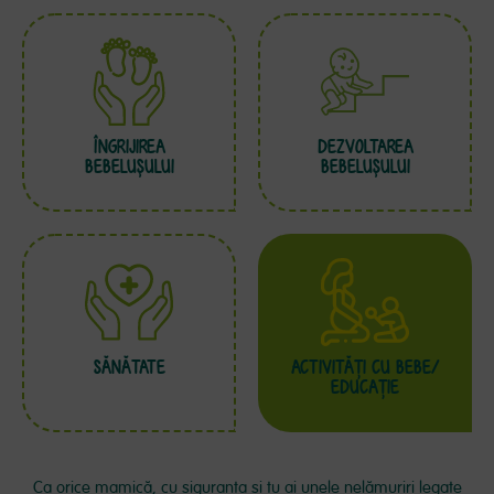
ÎNGRIJIREA
DEZVOLTAREA
BEBELUȘULUI
BEBELUȘULUI
SĂNĂTATE
ACTIVITĂŢI CU BEBE/
EDUCAŢIE
Ca orice mamică, cu siguranța și tu ai unele nelămuriri legate