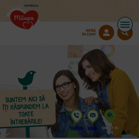
INTRĂ
ÎN CONT
SUNTEM AICI SĂ
ÎŢI RĂSPUNDEM LA
TOATE
ÎNTREBĂRILE!
TELEFON
EMAIL
DIRECT ÎN
SITE