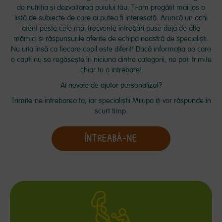
de nutriția și dezvoltarea puiului tău. Ți-am pregătit mai jos o
listă de subiecte de care ai putea fi interesată. Aruncă un ochi
atent peste cele mai frecvente întrebări puse deja de alte
mămici și răspunsurile oferite de echipa noastră de specialiști.
Nu uita însă ca fiecare copil este diferit! Dacă informaţia pe care
o cauți nu se regăsește în niciuna dintre categorii, ne poţi trimite
chiar tu o întrebare!
Ai nevoie de ajutor personalizat?
Trimite-ne întrebarea ta, iar specialiștii Milupa îți vor răspunde în
scurt timp.
ÎNTREABĂ-NE