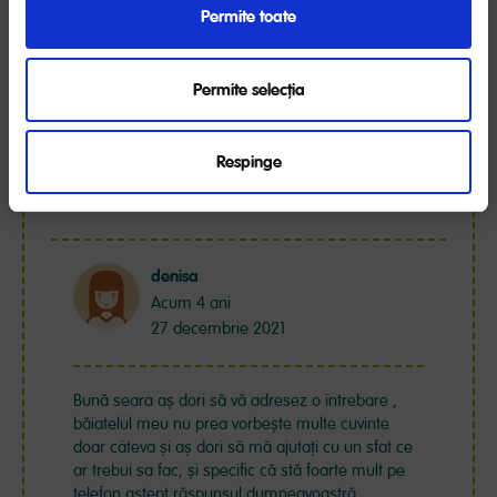
Permite toate
Buna ziua ce activitati recomandati pentru un
bebe de 18 luni pe care sa le putem face in casa
atunci cand nu este timp favorabil pt iesiri in
Permite selecția
natura?Multumesc+
1 răspuns
Respinge
VEZI RĂSPUNSUL SPECIALISTULUI
denisa
Acum 4 ani
27 decembrie 2021
Bună seara aș dori să vă adresez o întrebare ,
băiatelul meu nu prea vorbește multe cuvinte
doar câteva și aș dori să mă ajutați cu un sfat ce
ar trebui sa fac, și specific că stă foarte mult pe
telefon aștept răspunsul dumneavoastră