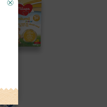
VEZI DETALII
PA
E LAPTE
L 3+