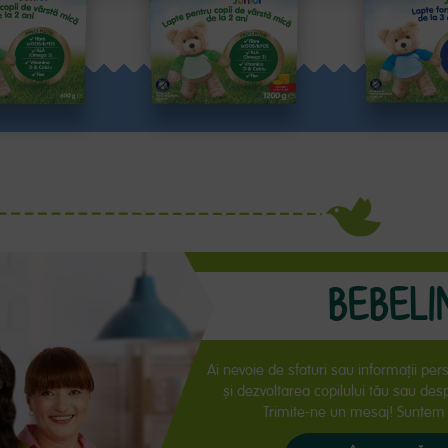
 DETALII
VEZI DETALII
VEZI DE
BEBELI
Ai nevoie de sfaturi sau informaţii per
și dezvoltarea copilului tău sau de
Trimite-ne un mesaj! Suntem a