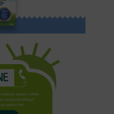
TALII
NE
sonalizate despre nutriţia
spre produsele Milupa?
ici pentru tine.