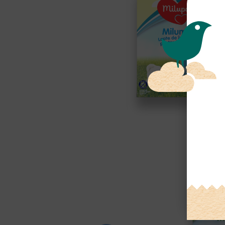
VEZI DETALII
MI
FORMUL
MILUMIL