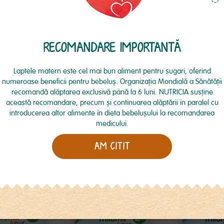
RECOMANDARE IMPORTANTĂ
Laptele matern este cel mai bun aliment pentru sugari, oferind
numeroase beneficii pentru bebeluş. Organizaţia Mondială a Sănătăţii
VEZI DETALII
VEZI DETALII
recomandă alăptarea exclusivă până la 6 luni. NUTRICIA susţine
această recomandare, precum şi continuarea alăptării în paralel cu
introducerea altor alimente în dieta bebeluşului la recomandarea
LUPA
MILUPA
MILU
medicului.
A DE LAPTE
FORMULA DE LAPTE
FORMULA D
AM CITIT
 JUNIOR 2+
MILUPA MILUMIL 2+
MILUMI