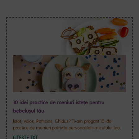
10 idei practice de meniuri istețe pentru
bebelușul tău
Istet, Voios, Pofticios, Ghidus? Ti-am pregatit 10 idei
practice de meniuri potrivite personalitatii micutului tau.
CITEȘTE TOT