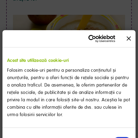
Acest site utilizează cookie-uri
Diversificarea: noi gusturi si senzatii, prin cereale
Folosim cookie-uri pentru a personaliza conținutul și
Cerealele sunt printre primele alimente introduse in dieta
anunțurile, pentru a oferi funcții de rețele sociale și pentru
bebelusului in momentul diversificarii, alaturi de legume
a analiza traficul. De asemenea, le oferim partenerilor de
si fructe. Descopera cerealele recomandate pentru
fiecare varsta.
rețele sociale, de publicitate și de analize informații cu
privire la modul în care folosiți site-ul nostru. Aceștia le pot
CITEȘTE TOT
combina cu alte informații oferite de dvs. sau culese în
urma folosirii serviciilor lor.
RECOMANDARE IMPORTANTĂ
Selecția