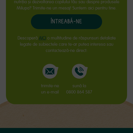
nutriţia și dezvoltarea copilului tău sau despre produsele
Milupa? Trimite-ne un mesaj! Suntem aici pentru tine.
ÎNTREABĂ-NE
Descoperă
AICI
o multitudine de răspunsuri detaliate
legate de subiectele care te-ar putea interesa sau
contactează-ne direct:
trimite-ne
sună la
un e-mail
0800 864 587