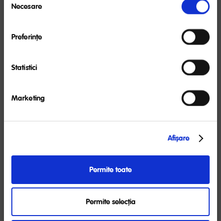
Laptele matern este cel mai bun aliment pentru sugari,
Necesare
consimțământului
oferind numeroase beneficii pentru bebeluş.
Organizaţia Mondială a Sănătăţii recomandă alăptarea
exclusivă până la 6 luni. NUTRICIA susţine această
Preferinţe
Avantajele cerealelor în pungi cu gramaj mic
recomandare, precum şi continuarea alăptării în
paralel cu introducerea altor alimente în dieta
Diversificarea este o etapă importantă în dezvoltarea
bebeluşului la recomandarea medicului.
Statistici
bebelușului. Descoperă când poți introduce cerealele și
ce tipuri sunt recomandate pentru bebelși.
AM CITIT
CITEȘTE TOT
Marketing
Afişare
VEZI MAI MULTE ARTICOLE
Permite toate
Permite selecția