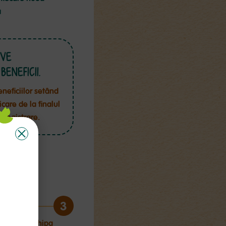
ă
IVE
ENEFICII.
neficiilor setând
care de la finalul
nregistrare.
3
consulta echipa