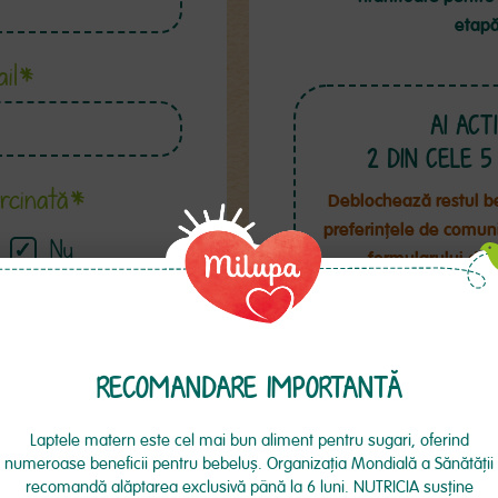
etap
il*
AI ACT
2
DIN CELE 5 B
ărcinată*
Deblochează restul be
preferințele de comuni
Nu
formularului de î
mamă*
Nu
RECOMANDARE IMPORTANTĂ
olă*
Laptele matern este cel mai bun aliment pentru sugari, oferind
numeroase beneficii pentru bebeluş. Organizaţia Mondială a Sănătăţii
recomandă alăptarea exclusivă până la 6 luni. NUTRICIA susţine
Oportunitatea de a 