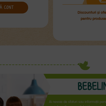
Ă CONT
Discounturi și of
pentru produse
BEBELI
Ai nevoie de sfaturi sau informaţii per