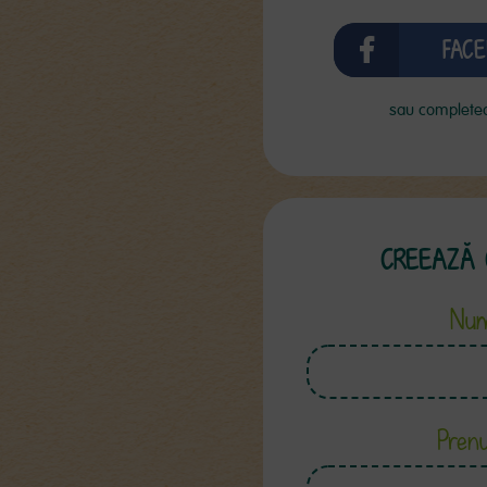
FACE
sau completea
CREEAZĂ 
Nu
Pren