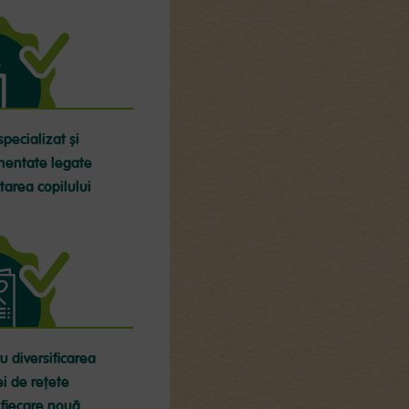
specializat și
mentate legate
ltarea copilului
u diversificarea
ei de rețete
 fiecare nouă