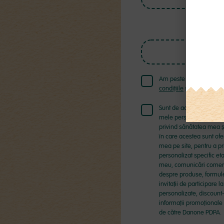
Repetă 
Am peste 16 ani sunt su
condiţiile
și
Politica de c
Sunt de acord ca Danon
mele personale furnizate
privind sănătatea mea ș
în care acestea sunt ofer
mea pe site, pentru a pr
personalizat specific et
meu, comunicări comerc
despre produse, formule 
invitații de participare l
personalizate, discount-
informații promoționale 
de către Danone PDPA.