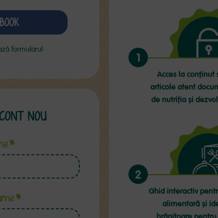
BOOK
ză formularul
1
Acces la conținut 
articole atent docu
de nutriția și dezvo
CONT NOU
me*
2
Ghid interactiv pentr
ume*
alimentară și id
hrănitoare pentru