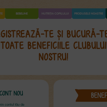
TE
BEBELINE
NUTRIȚIA COPILULUI
PRODUSELE NOASTRE
EGISTREAZĂ-TE ȘI BUCURĂ-T
TOATE BENEFICIILE CLUBULUI
NOSTRU!
CONT NOU
BENEFI
in contul tău de