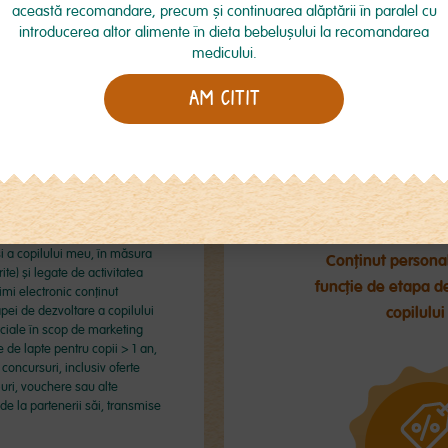
această recomandare, precum şi continuarea alăptării în paralel cu
noastră dedicată de
introducerea altor alimente în dieta bebeluşului la recomandarea
probleme de nutriție
parolă*
medicului.
micuțului
AM CITIT
nt de acord cu
Termenii și
onfidenţialitate
.
e PDPA să prelucreze datele
 pe site (inclusiv datele
i a copilului meu, în măsura
Conținut personal
ite) și legate de activitatea
funcție de etapa d
imi electronic conținut
copilului
apei de dezvoltare a copilului
iale în scop de marketing
de lapte pentru copii > 1 an,
a concursuri, inclusiv oferte
uri, vouchere sau alte
de la partenerii săi, transmise