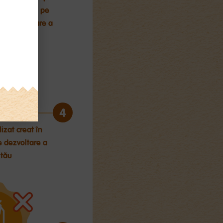
 specialiști pe
 și dezvoltare a
 tău
4
izat creat în
e dezvoltare a
 tău