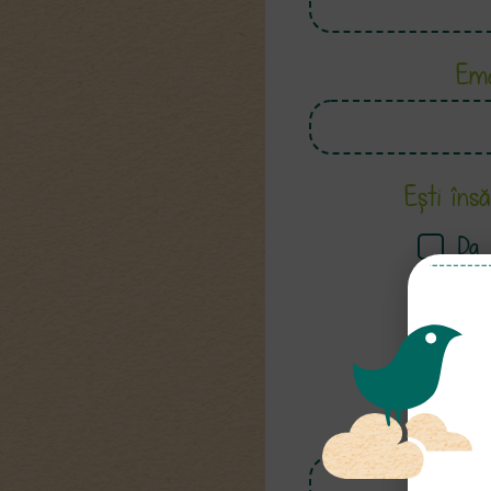
Ema
Ești îns
Da
Ești 
Da
Par