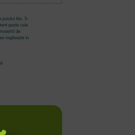
puiului tău. Ți-
atent peste cele
 noastră de
u se regăsește în
mp.