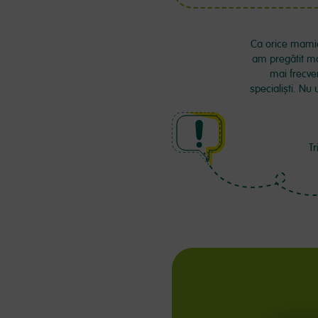
Ca orice mamică
am pregătit mai
mai frecve
specialiști. Nu 
Tr