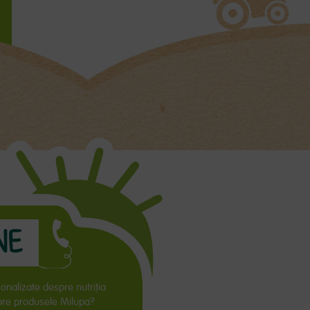
NE
sonalizate despre nutriţia
spre produsele Milupa?