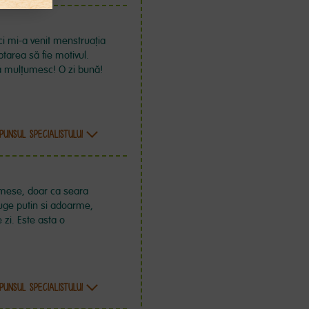
i mi-a venit menstruația
tarea să fie motivul.
ă mulțumesc! O zi bună!
PUNSUL SPECIALISTULUI
0 mese, doar ca seara
suge putin si adoarme,
 zi. Este asta o
PUNSUL SPECIALISTULUI