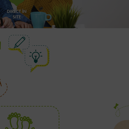
DIRECT ÎN
SITE
I
Ă