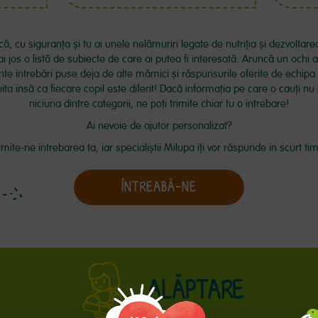
, cu siguranța și tu ai unele nelămuriri legate de nutriția și dezvoltarea 
 jos o listă de subiecte de care ai putea fi interesată. Aruncă un ochi 
nte întrebări puse deja de alte mămici și răspunsurile oferite de echipa
uita însă ca fiecare copil este diferit! Dacă informaţia pe care o cauți n
niciuna dintre categorii, ne poţi trimite chiar tu o întrebare!
Ai nevoie de ajutor personalizat?
imite-ne întrebarea ta, iar specialiștii Milupa îți vor răspunde în scurt ti
ÎNTREABĂ-NE
ALĂPTARE