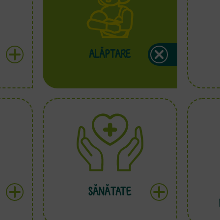
ALĂPTARE
SĂNĂTATE