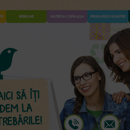
TE
BEBELINE
NUTRIȚIA COPILULUI
PRODUSELE NOASTRE
CI SĂ ÎŢI
NDEM LA
TREBĂRILE!