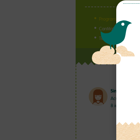
Program alăptare
Cantitate lapte
Timp de supt
Simona
Acum 6 ani
8 iunie 2020