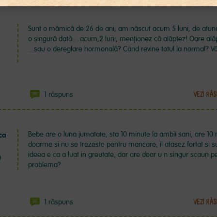
Sunt o mămică de 26 de ani, am născut acum 5 luni, de atunc
o singură dată....acum,2 luni, menționez că alăptez! Oare alăp
...sau o dereglare hormonală? Când revine totul la normal? V
1 răspuns
VEZI RĂS
Bebe are o luna jumatate, sta 10 minute la ambii sani, are 1
ca
doarme si nu se trezeste pentru mancare, il atasez fortat si 
ideea e ca a luat in greutate, dar are doar u n singur scaun pe
0
problema?
1 răspuns
VEZI RĂS