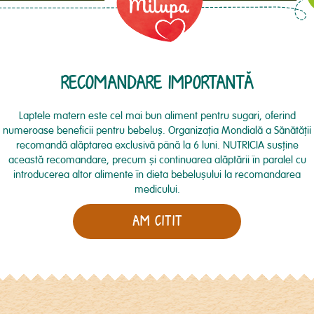
Răni alăptare/ ragade / dureri
Ințărca
Pusee de creștere
RECOMANDARE IMPORTANTĂ
Scaunele bebelușului
Laptele matern este cel mai bun aliment pentru sugari, oferind
85 întrebări | 8 răspunsuri
numeroase beneficii pentru bebeluş. Organizaţia Mondială a Sănătăţii
recomandă alăptarea exclusivă până la 6 luni. NUTRICIA susţine
această recomandare, precum şi continuarea alăptării în paralel cu
introducerea altor alimente în dieta bebeluşului la recomandarea
medicului.
Alăptez un băiețel de 5 luni și am răcit foarte tare, tușesc, î
în gât. Febră nu am. Ce aș putea lua pentru a alăpta în conti
AM CITIT
1 răspuns
VEZI RĂS