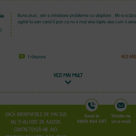
Buna ziua , am o intrebare probleme cu alaptare . Mi-a scăzut
la
agitat la san cand il pun ca nu ii mai vine lapte asa cum ii ven
0
1 răspuns
VEZI RĂS
VEZI MAI MULT
DACĂ INFORMAŢIILE DE MAI SUS
Sună la
Trimite-ne
0800 864 587
un e-mail
NU ŢI-AU FOST DE AJUTOR,
CONTACTEAZĂ-NE AICI: