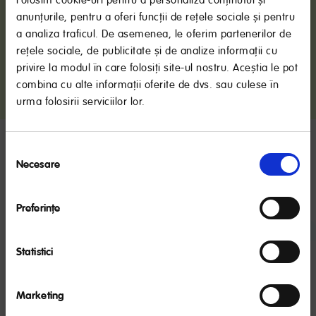
Folosim cookie-uri pentru a personaliza conținutul și
anunțurile, pentru a oferi funcții de rețele sociale și pentru
a analiza traficul. De asemenea, le oferim partenerilor de
rețele sociale, de publicitate și de analize informații cu
privire la modul în care folosiți site-ul nostru. Aceștia le pot
*Analiză realizată în perioada iunie 2021 de Dr. Diana Voican, Medic
combina cu alte informații oferite de dvs. sau culese în
Medicină Generală-Pediatrie, Nutriție și Nutriție Pediatrică
urma folosirii serviciilor lor.
RECOMANDARE IMPORTANTĂ
Selecția
Laptele matern este cel mai bun aliment pentru sugari,
Ce spun specialiștii despre lăpticul
Necesare
consimțământului
oferind numeroase beneficii pentru bebeluş.
potrivit?
Organizaţia Mondială a Sănătăţii recomandă alăptarea
exclusivă până la 6 luni. NUTRICIA susţine această
Preferinţe
recomandare, precum şi continuarea alăptării în
paralel cu introducerea altor alimente în dieta
bebeluşului la recomandarea medicului.
Statistici
AM CITIT
Hrănirea copilului sub un an cu lapte de vacă
sau de altă proveniență animală poate provoca
Marketing
deficiențe în aportul de substanțe nutritive de