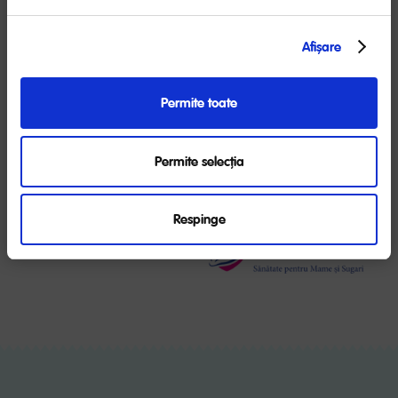
bază. Laptele de vacă are un conținut prea
mare de proteine și sodiu, suprasolicitând
Afişare
rinichii imaturi ai bebelușului și sistemul lui
Previous
Next
digestiv și este, în același timp, sărac în
minerale și vitamine esențiale pentru bebeluș.
Permite toate
AFLĂ MAI MULTE
Permite selecția
Respinge