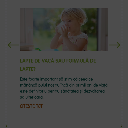
Previous
Next
LE
LAPTE DE VACĂ SAU FORMULĂ DE
IMP
LAPTE?
DE 
MIC
,
Este foarte important să știm că ceea ce
e
mănâncă puiul nostru încă din primii ani de viață
Micuț
este definitoriu pentru sănătatea și dezvoltarea
pe în
sa ulterioară.
impor
proce
CITEȘTE TOT
CITE