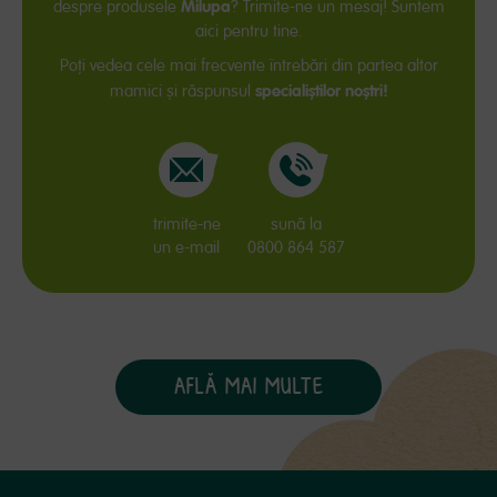
Milupa
despre produsele
? Trimite-ne un mesaj! Suntem
aici pentru tine.
Poți vedea cele mai frecvente întrebări din partea altor
specialiștilor noștri!
mamici și răspunsul
trimite-ne
sună la
un e-mail
0800 864 587
AFLĂ MAI MULTE