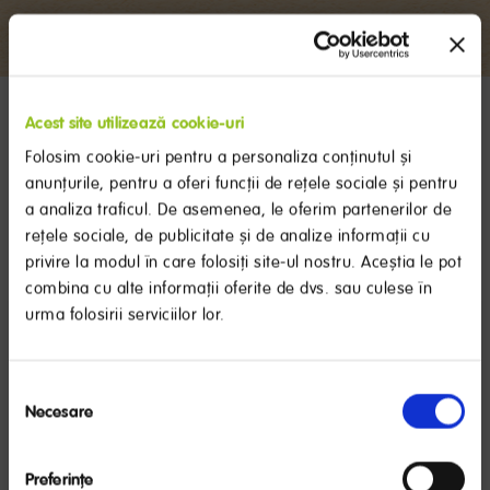
INTRĂ
Acest site utilizează cookie-uri
ÎN CONT
Folosim cookie-uri pentru a personaliza conținutul și
anunțurile, pentru a oferi funcții de rețele sociale și pentru
a analiza traficul. De asemenea, le oferim partenerilor de
rețele sociale, de publicitate și de analize informații cu
privire la modul în care folosiți site-ul nostru. Aceștia le pot
combina cu alte informații oferite de dvs. sau culese în
urma folosirii serviciilor lor.
RECOMANDARE IMPORTANTĂ
Selecția
Laptele matern este cel mai bun aliment pentru sugari,
Necesare
consimțământului
oferind numeroase beneficii pentru bebeluş.
Organizaţia Mondială a Sănătăţii recomandă alăptarea
exclusivă până la 6 luni. NUTRICIA susţine această
Ne pare rău, dar nu am găsit
Preferinţe