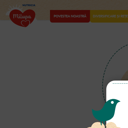
POVESTEA NOASTRĂ
DIVERSIFICARE ȘI REȚE