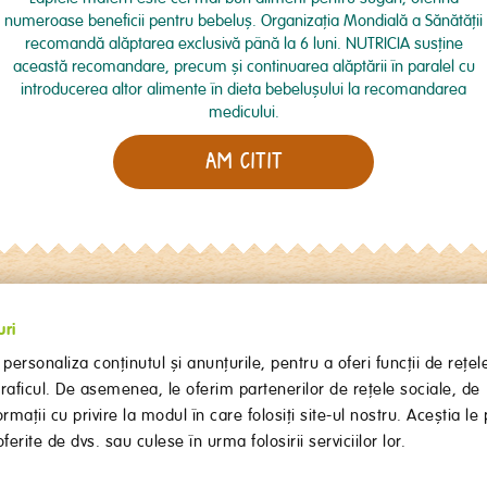
numeroase beneficii pentru bebeluş. Organizaţia Mondială a Sănătăţii
recomandă alăptarea exclusivă până la 6 luni. NUTRICIA susţine
această recomandare, precum şi continuarea alăptării în paralel cu
introducerea altor alimente în dieta bebeluşului la recomandarea
medicului.
Ne pare rău, dar nu am găsit
AM CITIT
pagina pe care o cauți!
ÎNTOARCE-TE
uri
personaliza conținutul și anunțurile, pentru a oferi funcții de rețel
Termeni și condiții
Politica de confidențialitate
Politica de cookies
Contact
traficul. De asemenea, le oferim partenerilor de rețele sociale, de
Formular cookies
ormații cu privire la modul în care folosiți site-ul nostru. Aceștia le 
Urmărește-ne pe
erite de dvs. sau culese în urma folosirii serviciilor lor.
@ Danone PDPA