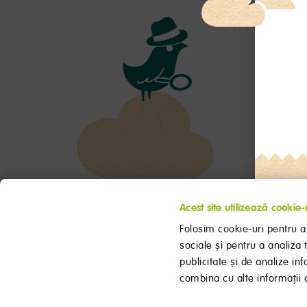
Acest site utilizează cookie-
Folosim cookie-uri pentru a 
sociale și pentru a analiza 
publicitate și de analize inf
combina cu alte informații of