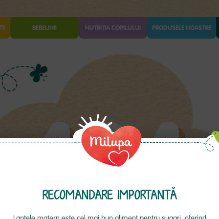
TE
BEBELINE
NUTRIȚIA COPILULUI
PRODUSELE NOASTRE
RECOMANDARE IMPORTANTĂ
Laptele matern este cel mai bun aliment pentru sugari, oferind