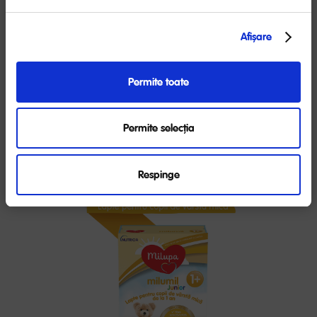
Produsele Milumil JUNIOR participante
în campanie:
Afişare
Permite toate
Permite selecția
Respinge