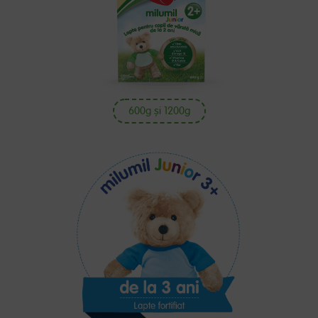
600g și 1200g