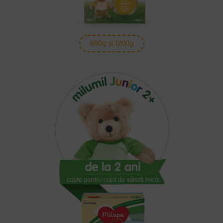
600g și 1200g