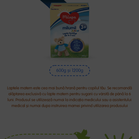
600g și 1200g
Laptele matern este cea mai bună hrană pentru copilul tău. Se recomandă
alăptarea exclusivă cu lapte matern pentru sugarii cu vârstă de până la 6
luni. Produsul se utilizează numai la indicația medicului sau a asistentului
medical și numai dupa instruirea mamei privind utilizarea produsului