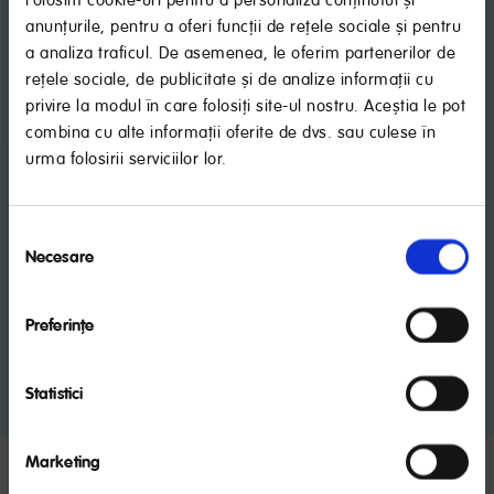
anunțurile, pentru a oferi funcții de rețele sociale și pentru
a analiza traficul. De asemenea, le oferim partenerilor de
rețele sociale, de publicitate și de analize informații cu
privire la modul în care folosiți site-ul nostru. Aceștia le pot
combina cu alte informații oferite de dvs. sau culese în
urma folosirii serviciilor lor.
RECOMANDARE IMPORTANTĂ
Selecția
Laptele matern este cel mai bun aliment pentru sugari,
Necesare
consimțământului
oferind numeroase beneficii pentru bebeluş.
Organizaţia Mondială a Sănătăţii recomandă alăptarea
exclusivă până la 6 luni. NUTRICIA susţine această
Preferinţe
recomandare, precum şi continuarea alăptării în
paralel cu introducerea altor alimente în dieta
bebeluşului la recomandarea medicului.
Statistici
AM CITIT
Marketing