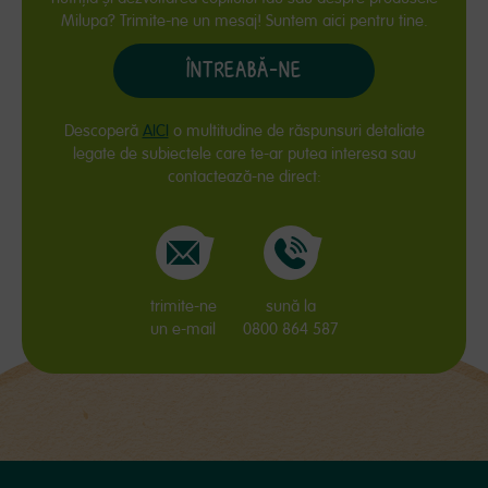
Milupa? Trimite-ne un mesaj! Suntem aici pentru tine.
ÎNTREABĂ-NE
Descoperă
AICI
o multitudine de răspunsuri detaliate
legate de subiectele care te-ar putea interesa sau
contactează-ne direct:
trimite-ne
sună la
un e-mail
0800 864 587