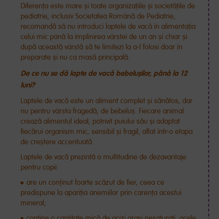
Diferența este mare și toate organizațiile și societățile de
pediatrie, inclusiv Societatea Română de Pediatrie,
recomandă să nu introduci laptele de vacă în alimentația
celui mic până la împlinirea vârstei de un an și chiar și
după această vârstă să te limitezi la a-l folosi doar în
preparate și nu ca masă principală.
De ce nu se dă lapte de vacă bebelușilor, până la 12
luni?
Laptele de vacă este un aliment complet și sănătos, dar
nu pentru vârsta fragedă, de bebeluș. Fiecare animal
crează alimentul ideal, potrivit puiului său și adaptat
fiecărui organism mic, sensibil și fragil, aflat într-o etapa
de creștere accentuată.
Laptele de vacă prezintă o multitudine de dezavantaje
pentru copii:
are un conținut foarte scăzut de fier, ceea ce
predispune la apariția anemiilor prin carența acestui
mineral;
conține o cantitate mică de acizi grași nesaturați, acele