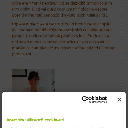
orice eveniment neplăcut, că se dezvoltă armonios și în
ritm optim și că vei avea doar amintiri plăcute despre
acestă minunată perioadă din viața prichindelului tău.
Laptele matern este cea mai bună hrană pentru copilul
tău. Se recomandă alăptarea exclusivă cu lapte matern
pentru sugarii cu vârstă de până la 6 luni. Produsul se
utilizează numai la indicația medicului sau asistentului
medical și numai după instruirea mamei privind utilizarea
produsului.
Dr. Diana Voican, Medic Medicină
Acest site utilizează cookie-uri