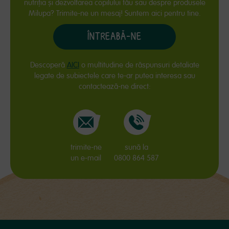
nutriţia și dezvoltarea copilului tău sau despre produsele
Milupa? Trimite-ne un mesaj! Suntem aici pentru tine.
ÎNTREABĂ-NE
Descoperă
AICI
o multitudine de răspunsuri detaliate
legate de subiectele care te-ar putea interesa sau
contactează-ne direct:
trimite-ne
sună la
un e-mail
0800 864 587