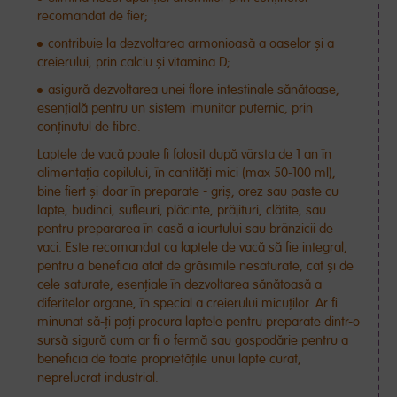
recomandat de fier;
contribuie la dezvoltarea armonioasă a oaselor și a
creierului, prin calciu și vitamina D;
asigură dezvoltarea unei flore intestinale sănătoase,
esențială pentru un sistem imunitar puternic, prin
conținutul de fibre.
Laptele de vacă poate fi folosit după vârsta de 1 an în
alimentația copilului, în cantități mici (max 50-100 ml),
bine fiert și doar în preparate - griș, orez sau paste cu
lapte, budinci, sufleuri, plăcinte, prăjituri, clătite, sau
pentru prepararea în casă a iaurtului sau brânzicii de
vaci. Este recomandat ca laptele de vacă să fie integral,
pentru a beneficia atât de grăsimile nesaturate, cât și de
cele saturate, esențiale în dezvoltarea sănătoasă a
diferitelor organe, în special a creierului micuților. Ar fi
minunat să-ți poți procura laptele pentru preparate dintr-o
sursă sigură cum ar fi o fermă sau gospodărie pentru a
beneficia de toate proprietățile unui lapte curat,
neprelucrat industrial.