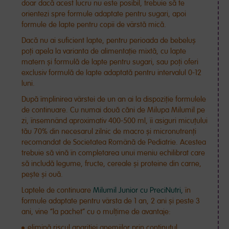
doar dacă acest lucru nu este posibil, trebuie să te
orientezi spre formule adaptate pentru sugari, apoi
formule de lapte pentru copii de vârstă mică.
Dacă nu ai suficient lapte, pentru perioada de bebeluș
poți apela la varianta de alimentație mixtă, cu lapte
matern și formulă de lapte pentru sugari, sau poți oferi
exclusiv formulă de lapte adaptată pentru intervalul 0-12
luni.
După împlinirea vârstei de un an ai la dispoziție formulele
de continuare. Cu numai două căni de Milupa Milumil pe
zi, însemnând aproximativ 400-500 ml, îi asiguri micuțului
tău 70% din necesarul zilnic de macro și micronutrenți
recomandat de Societatea Română de Pediatrie. Acestea
trebuie să vină în completarea unui meniu echilibrat care
să includă legume, fructe, cereale și proteine din carne,
pește și ouă.
Laptele de continuare
Milumil Junior cu PreciNutri,
în
formule adaptate pentru vârsta de 1 an, 2 ani și peste 3
ani, vine ”la pachet” cu o mulțime de avantaje:
elimină riscul apariției anemiilor prin conținutul