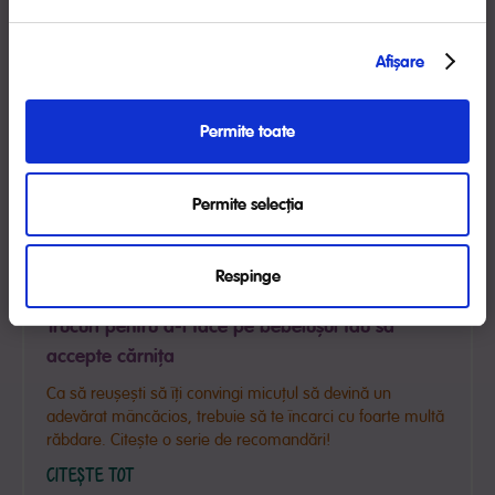
Unul dintre cele mai importante momente în dezvoltarea
bebelușului este introducerea cerealelor în alimentația
Afişare
lui. Află când este momentul oportun!
CITEȘTE TOT
Permite toate
Permite selecția
Respinge
Trucuri pentru a-l face pe bebelușul tău să
accepte cărnița
Ca să reușești să îți convingi micuțul să devină un
adevărat mâncăcios, trebuie să te încarci cu foarte multă
răbdare. Citește o serie de recomandări!
CITEȘTE TOT