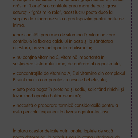
grăsimi ”bune” și o cantitate prea mare de acizi grași
saturați - ”grăsimile rele”; acest lucru poate duce la
surplus de kilograme și la o predispoziție pentru bolile de
inimă;
are cantități prea mici de vitamina D, vitamina care
contribuie la fixarea calciului în oase și la sănătatea
acestora, prevenind apariția rahitismului;
nu conține vitamina C, vitamină importantă în
susținerea sistemului imun, de apărare al organismului;
concentrațiile de vitamina A, E și vitamine din complexul
B sunt mici în comparație cu nevoile bebelușului;
este prea bogat în proteine și sodiu, solicitând rinichii și
favorizând apariția bolilor de inimă;
necesită o preparare termică considerabilă pentru a
evita pericolul expunerii la diverși agenți infecțioși.
În afara acestor deficite nutriționale, laptele de vacă
poate determina, la bebeluș sau în etapa ulterioară, de