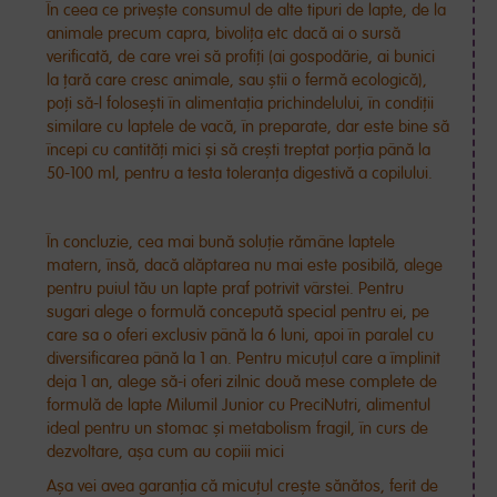
În ceea ce privește consumul de alte tipuri de lapte, de la
animale precum capra, bivolița etc dacă ai o sursă
verificată, de care vrei să profiți (ai gospodărie, ai bunici
la țară care cresc animale, sau știi o fermă ecologică),
poți să-l folosești în alimentația prichindelului, în condiții
similare cu laptele de vacă, în preparate, dar este bine să
începi cu cantități mici și să crești treptat porția până la
50-100 ml, pentru a testa toleranța digestivă a copilului.
În concluzie, cea mai bună soluție rămâne laptele
matern, însă, dacă alăptarea nu mai este posibilă, alege
pentru puiul tău un lapte praf potrivit vârstei. Pentru
sugari alege o formulă concepută special pentru ei, pe
care sa o oferi exclusiv până la 6 luni, apoi în paralel cu
diversificarea până la 1 an. Pentru micuțul care a împlinit
deja 1 an, alege să-i oferi zilnic două mese complete de
formulă de lapte Milumil Junior cu PreciNutri, alimentul
ideal pentru un stomac și metabolism fragil, în curs de
dezvoltare, așa cum au copiii mici
Așa vei avea garanția că micuțul crește sănătos, ferit de