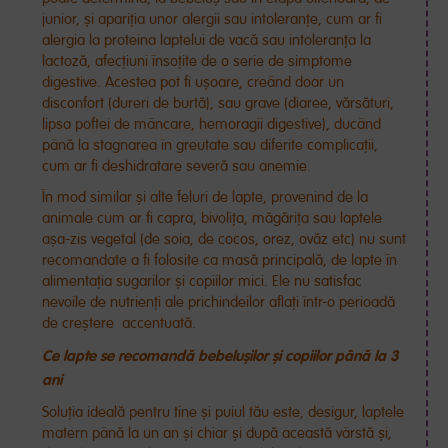
junior, și apariția unor alergii sau intoleranțe, cum ar fi
alergia la proteina laptelui de vacă sau intoleranța la
lactoză, afecțiuni însoțite de o serie de simptome
digestive. Acestea pot fi ușoare, creând doar un
disconfort (dureri de burtă), sau grave (diaree, vărsături,
lipsa poftei de mâncare, hemoragii digestive), ducând
până la stagnarea în greutate sau diferite complicații,
cum ar fi deshidratare severă sau anemie.
În mod similar și alte feluri de lapte, provenind de la
animale cum ar fi capra, bivolița, măgărița sau laptele
așa-zis vegetal (de soia, de cocos, orez, ovăz etc) nu sunt
recomandate a fi folosite ca masă principală, de lapte în
alimentația sugarilor și copiilor mici. Ele nu satisfac
nevoile de nutrienți ale prichindeilor aflați într-o perioadă
de creștere accentuată.
Ce lapte se recomandă bebelușilor și copiilor până la 3
ani
Soluția ideală pentru tine și puiul tău este, desigur, laptele
matern până la un an și chiar și după această vârstă și,