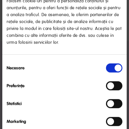
Generală-Pediatrie, Nutriție și Nutriție Pediatrică
Folosim cookie-uri pentru a personaliza conținutul și
5960 vizualizări
share
anunțurile, pentru a oferi funcții de rețele sociale și pentru
a analiza traficul. De asemenea, le oferim partenerilor de
1
rețele sociale, de publicitate și de analize informații cu
privire la modul în care folosiți site-ul nostru. Aceștia le pot
combina cu alte informații oferite de dvs. sau culese în
urma folosirii serviciilor lor.
RECOMANDARE IMPORTANTĂ
VEZI TOATE ARTICOLELE DIN ACEASTĂ
Selecția
CATEGORIE:
Laptele matern este cel mai bun aliment pentru sugari,
Necesare
consimțământului
oferind numeroase beneficii pentru bebeluş.
Organizaţia Mondială a Sănătăţii recomandă alăptarea
exclusivă până la 6 luni. NUTRICIA susţine această
Preferinţe
recomandare, precum şi continuarea alăptării în
paralel cu introducerea altor alimente în dieta
bebeluşului la recomandarea medicului.
Statistici
AM CITIT
Marketing
Introducerea cerealelor în alimentația sugarului