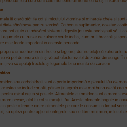
ei perioade. Iată care sunt cele mai bune alimente când ești însărcinată
me
umele iți oferă atât ție cat și micuțului vitamine și minerale cheie și sunt
ei diete sănătoase pentru sarcină. Ca bonus suplimentar, acestea conț
 care pot ajuta cu adevărat sistemul digestiv (nu este neobișnuit să fii co
). Legumele cu frunze de culoare verde închis, cum ar fi broccoli și spa
are este foarte important în aceasta perioada.
 prepara smoothie-uri din fructe și legume, dar nu uitați că zaharurile nat
ie vă pot deteriora dinții și vă pot afecta nivelul de zahăr din sânge. Î
intiți-vă să spălați fructele și legumele bine înainte de consum.
midon
amidon sau carbohidrații sunt o parte importantă a planului tău de ma
e acestea se includ cartofii, pâinea (integrala este mai buna decât cea a
e pentru micul dejun și pastele. Alimentele cu amidon sunt o mare surs
 mare nevoie, atât tu cât si micuțul tău. Aceste alimente bogate in ami
uțin peste o treime dintre alimentele pe care le consumi în timpul sarcini
il, sa optezi pentru opțiunile integrale sau cu fibre mai mari, în locul 