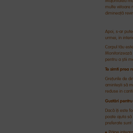
Majoritatea mă
multe viitoare
dimineață revi
Apoi, s-ar put
urmei, în interi
Corpul tău este
Monitorizează c
pentru a știi m
Te simti prea 
Grețurile de di
amintești să m
reduse in canti
Gustări pentru
Dacă îți este 
poate ajuta să 
preferate sunt
Pâine integr