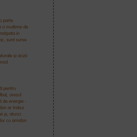
:
 o parte
in o mulțime de
nstipata în
nac, sunt surse
urale și acizii
n mod
să pentru
lba), orezul
ă de energie -
don ar trebui
i și, atunci
celor cu amidon