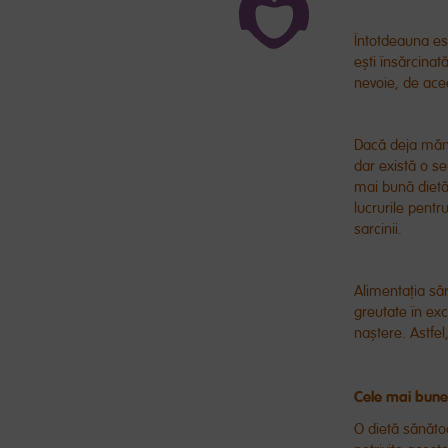
Întotdeauna es
ești însărcinată
nevoie, de ace
Dacă deja mănâ
dar există o s
mai bună dietă 
lucrurile pentr
sarcinii.
Alimentația săr
greutate în exc
naștere. Astfel
Cele mai bune
O dietă sănăto