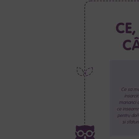
CE
CÂ
Ce sa ma
insarci
mananci ca
ce inseamn
pentru doi?
si sfaturi