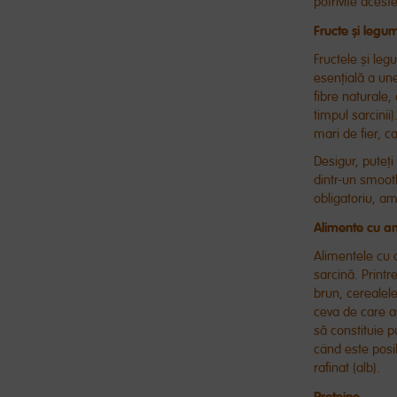
potrivite acest
Fructe și legu
Fructele și leg
esențială a un
fibre naturale,
timpul sarcinii
mari de fier, c
Desigur, puteți
dintr-un smooth
obligatoriu, am
Alimente cu a
Alimentele cu 
sarcină. Printr
brun, cerealel
ceva de care ai
să constituie p
când este posib
rafinat (alb).