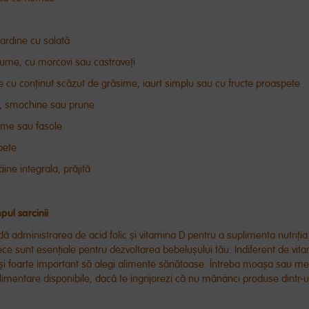
rdine cu salată
gume, cu morcovi sau castraveți
te cu conținut scăzut de grăsime, iaurt simplu sau cu fructe proaspete
e, smochine sau prune
ume sau fasole
pete
ine integrala, prăjită
pul sarcinii
administrarea de acid folic și vitamina D pentru a suplimenta nutriția 
ece sunt esențiale pentru dezvoltarea bebelușului tău. Indiferent de vit
otuși foarte important să alegi alimente sănătoase. Întreba moașa sau m
limentare disponibile, dacă te îngrijorezi că nu mănânci produse dintr-