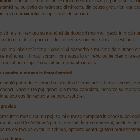
micilor constata că pofta lor de mâncare fluctuează pe parcursul sarcin
 mămici nu au pofta de mâncare dimineața, din cauza grețurilor, dar ape
ne după aproximativ 15 săptămâni de sarcina.
ea să te simți tentata să mănânci de două ori mai mult decât în ​​mod no
orul tău crește un pui mic - dar ar trebui să încerci să eviți acest lucru.
 cel mai eficient în timpul sarcinii și absoarbe o mulțime de nutrienți din
e mănânci în timpul sarcinii, iar moașa ta ar trebui sa fie atenta la evol
ereu cat este copilul sau cat este greutate in plus.
rau pentru a manca in timpul sarcinii
mineață pot reduce semnificativ pofta de mâncare în timpul sarcinii, dar 
ănânci. Dacă nu te poți gândi la o masă completa, încearca să mănân
tate, sau gustări regulate pe parcursul zilei.
 gravide
foame între mese sau nu poți sa iei o masa completa in aceasta perioad
menții o dietă sănătoasă pentru sarcină. În mod enervant, unele dintre 
 acum cel mai de evitat. În schimb, optează pentru gustări mai sănătoas
ală cu humus