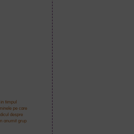
in timpul
aminele pe care
edicul despre
un anumit grup