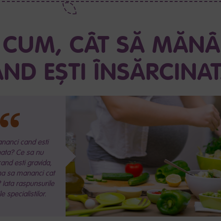
, CUM, CÂT SĂ MĂNÂ
ND EȘTI ÎNSĂRCINA
nanci cand esti
nata? Ce sa nu
nd esti gravida,
a sa mananci cat
 Iata raspunsurile
le specialistilor.