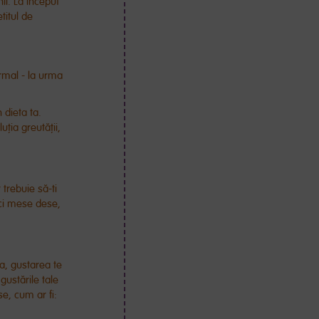
ii. La început
titul de
rmal - la urma
 dieta ta.
uția greutății,
trebuie să-ti
ci mese dese,
a, gustarea te
gustările tale
e, cum ar fi: