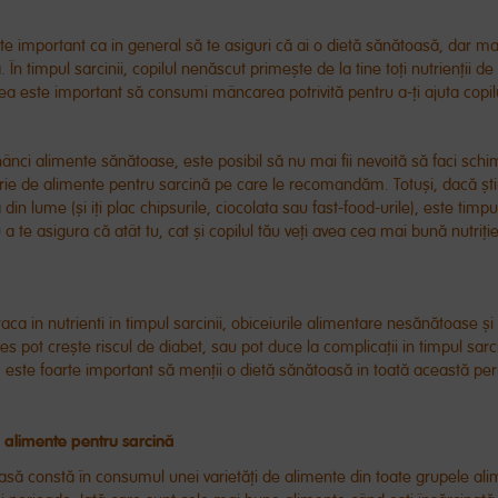
te important ca in general să te asiguri că ai o dietă sănătoasă, dar ma
. În timpul sarcinii, copilul nenăscut primește de la tine toți nutrienții d
ea este important să consumi mâncarea potrivită pentru a-ți ajuta copil
nci alimente sănătoase, este posibil să nu mai fii nevoită să faci schi
erie de alimente pentru sarcină pe care le recomandăm. Totuși, dacă ști
din lume (și iți plac chipsurile, ciocolata sau fast-food-urile), este timp
u a te asigura că atât tu, cat și copilul tău veți avea cea mai bună nutriți
aca in nutrienti in timpul sarcinii, obiceiurile alimentare nesănătoase ș
es pot crește riscul de diabet, sau pot duce la complicații in timpul sarci
, este foarte important să menții o dietă sănătoasă in toată această pe
 alimente pentru sarcină
asă constă în consumul unei varietăți de alimente din toate grupele al