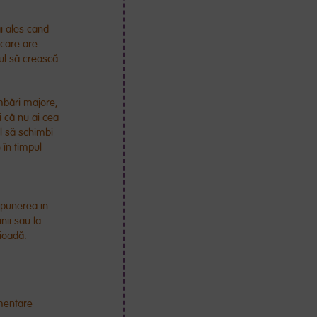
i ales când
e care are
ul să crească.
mbări majore,
i că nu ai cea
ul să schimbi
e în timpul
i punerea în
nii sau la
rioadă.
imentare