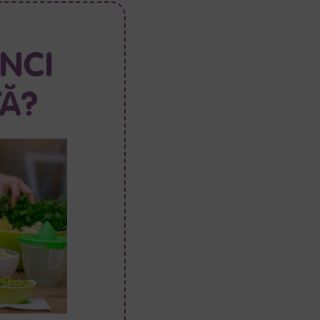
NCI
TĂ?