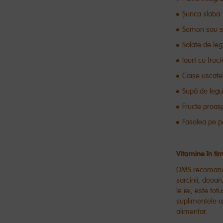
Șunca slaba
Somon sau sa
Salate de le
Iaurt cu fruc
Caise uscat
Supă de leg
Fructe proas
Fasolea pe pâ
Vitamine în tim
OMS recomandă 
sarcinii, deoar
le iei, este t
suplimentele a
alimentar.